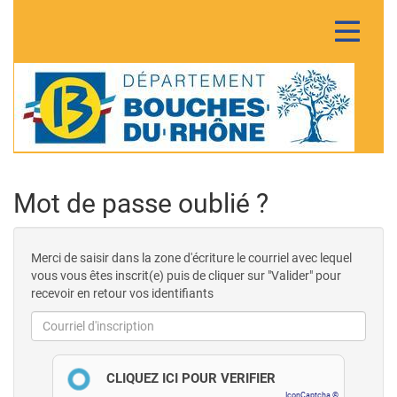
Toggle
navigatio
Page
Mot de passe oublié ?
de
Merci de saisir dans la zone d'écriture le courriel avec lequel
récupération
vous vous êtes inscrit(e) puis de cliquer sur "Valider" pour
recevoir en retour vos identifiants
des
Courriel
identifiants
de
CLIQUEZ ICI POUR VÉRIFIER
IconCaptcha ©