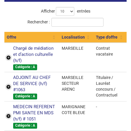
Liste
Afficher
entrées
des
Rechercher :
offres
Offre
Localisation
Type d'offre
Chargé de médiation
MARSEILLE
Contrat
et d’action culturelle
vacataire
(h/f)
Catégorie : A
ADJOINT AU CHEF
MARSEILLE
Titulaire /
DE SERVICE (h/f)
SECTEUR
Lauréat
ARENC
concours /
#1063
Contractuel
Catégorie : A
MEDECIN REFERENT
MARIGNANE
-
PMI SANTE EN MDS
COTE BLEUE
(h/f) # 1051
Catégorie : A